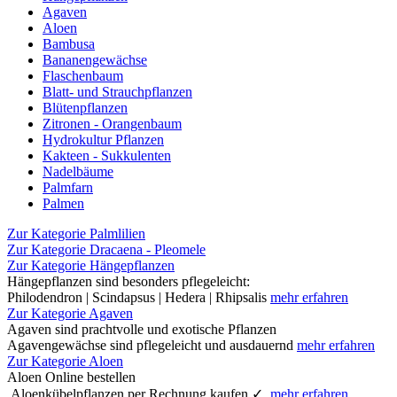
Agaven
Aloen
Bambusa
Bananengewächse
Flaschenbaum
Blatt- und Strauchpflanzen
Blütenpflanzen
Zitronen - Orangenbaum
Hydrokultur Pflanzen
Kakteen - Sukkulenten
Nadelbäume
Palmfarn
Palmen
Zur Kategorie Palmlilien
Zur Kategorie Dracaena - Pleomele
Zur Kategorie Hängepflanzen
Hängepflanzen sind besonders pflegeleicht:
Philodendron | Scindapsus | Hedera | Rhipsalis
mehr erfahren
Zur Kategorie Agaven
Agaven sind prachtvolle und exotische Pflanzen
Agavengewächse sind pflegeleicht und ausdauernd
mehr erfahren
Zur Kategorie Aloen
Aloen Online bestellen
Aloenkübelpflanzen per Rechnung kaufen ✓
mehr erfahren