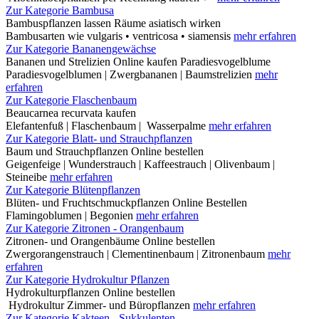
Zur Kategorie Bambusa
Bambuspflanzen lassen Räume asiatisch wirken
Bambusarten wie vulgaris • ventricosa • siamensis
mehr erfahren
Zur Kategorie Bananengewächse
Bananen und Strelizien Online kaufen Paradiesvogelblume
Paradiesvogelblumen | Zwergbananen | Baumstrelizien
mehr
erfahren
Zur Kategorie Flaschenbaum
Beaucarnea recurvata kaufen
Elefantenfuß | Flaschenbaum | Wasserpalme
mehr erfahren
Zur Kategorie Blatt- und Strauchpflanzen
Baum und Strauchpflanzen Online bestellen
Geigenfeige | Wunderstrauch | Kaffeestrauch | Olivenbaum |
Steineibe
mehr erfahren
Zur Kategorie Blütenpflanzen
Blüten- und Fruchtschmuckpflanzen Online Bestellen
Flamingoblumen | Begonien
mehr erfahren
Zur Kategorie Zitronen - Orangenbaum
Zitronen- und Orangenbäume Online bestellen
Zwergorangenstrauch | Clementinenbaum | Zitronenbaum
mehr
erfahren
Zur Kategorie Hydrokultur Pflanzen
Hydrokulturpflanzen Online bestellen
Hydrokultur Zimmer- und Büropflanzen
mehr erfahren
Zur Kategorie Kakteen - Sukkulenten