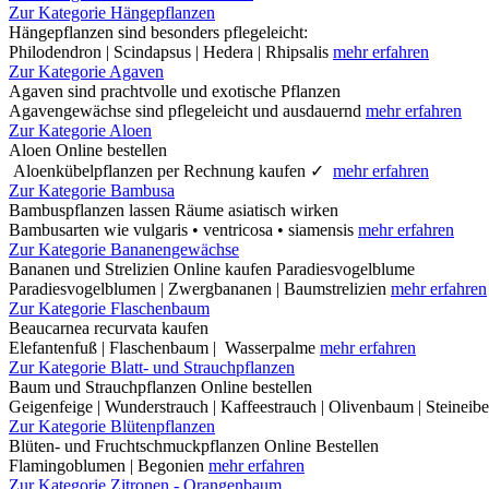
Zur Kategorie Hängepflanzen
Hängepflanzen sind besonders pflegeleicht:
Philodendron | Scindapsus | Hedera | Rhipsalis
mehr erfahren
Zur Kategorie Agaven
Agaven sind prachtvolle und exotische Pflanzen
Agavengewächse sind pflegeleicht und ausdauernd
mehr erfahren
Zur Kategorie Aloen
Aloen Online bestellen
Aloenkübelpflanzen per Rechnung kaufen ✓
mehr erfahren
Zur Kategorie Bambusa
Bambuspflanzen lassen Räume asiatisch wirken
Bambusarten wie vulgaris • ventricosa • siamensis
mehr erfahren
Zur Kategorie Bananengewächse
Bananen und Strelizien Online kaufen Paradiesvogelblume
Paradiesvogelblumen | Zwergbananen | Baumstrelizien
mehr erfahren
Zur Kategorie Flaschenbaum
Beaucarnea recurvata kaufen
Elefantenfuß | Flaschenbaum | Wasserpalme
mehr erfahren
Zur Kategorie Blatt- und Strauchpflanzen
Baum und Strauchpflanzen Online bestellen
Geigenfeige | Wunderstrauch | Kaffeestrauch | Olivenbaum | Steineib
Zur Kategorie Blütenpflanzen
Blüten- und Fruchtschmuckpflanzen Online Bestellen
Flamingoblumen | Begonien
mehr erfahren
Zur Kategorie Zitronen - Orangenbaum