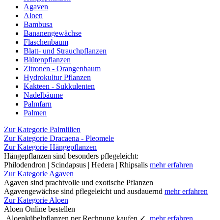
Agaven
Aloen
Bambusa
Bananengewächse
Flaschenbaum
Blatt- und Strauchpflanzen
Blütenpflanzen
Zitronen - Orangenbaum
Hydrokultur Pflanzen
Kakteen - Sukkulenten
Nadelbäume
Palmfarn
Palmen
Zur Kategorie Palmlilien
Zur Kategorie Dracaena - Pleomele
Zur Kategorie Hängepflanzen
Hängepflanzen sind besonders pflegeleicht:
Philodendron | Scindapsus | Hedera | Rhipsalis
mehr erfahren
Zur Kategorie Agaven
Agaven sind prachtvolle und exotische Pflanzen
Agavengewächse sind pflegeleicht und ausdauernd
mehr erfahren
Zur Kategorie Aloen
Aloen Online bestellen
Aloenkübelpflanzen per Rechnung kaufen ✓
mehr erfahren