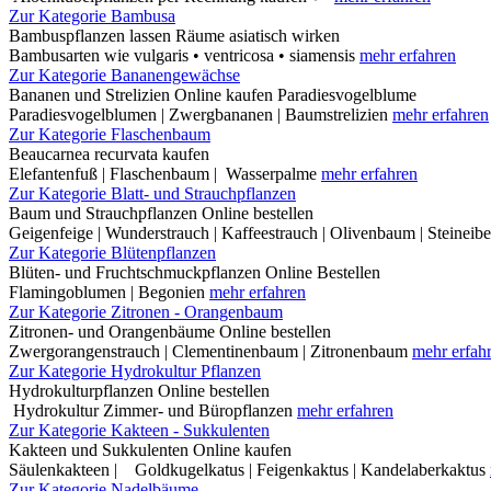
Zur Kategorie Bambusa
Bambuspflanzen lassen Räume asiatisch wirken
Bambusarten wie vulgaris • ventricosa • siamensis
mehr erfahren
Zur Kategorie Bananengewächse
Bananen und Strelizien Online kaufen Paradiesvogelblume
Paradiesvogelblumen | Zwergbananen | Baumstrelizien
mehr erfahren
Zur Kategorie Flaschenbaum
Beaucarnea recurvata kaufen
Elefantenfuß | Flaschenbaum | Wasserpalme
mehr erfahren
Zur Kategorie Blatt- und Strauchpflanzen
Baum und Strauchpflanzen Online bestellen
Geigenfeige | Wunderstrauch | Kaffeestrauch | Olivenbaum | Steineib
Zur Kategorie Blütenpflanzen
Blüten- und Fruchtschmuckpflanzen Online Bestellen
Flamingoblumen | Begonien
mehr erfahren
Zur Kategorie Zitronen - Orangenbaum
Zitronen- und Orangenbäume Online bestellen
Zwergorangenstrauch | Clementinenbaum | Zitronenbaum
mehr erfah
Zur Kategorie Hydrokultur Pflanzen
Hydrokulturpflanzen Online bestellen
Hydrokultur Zimmer- und Büropflanzen
mehr erfahren
Zur Kategorie Kakteen - Sukkulenten
Kakteen und Sukkulenten Online kaufen
Säulenkakteen | Goldkugelkatus | Feigenkaktus | Kandelaberkaktus
Zur Kategorie Nadelbäume