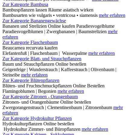
Zur Kategorie Bambusa
Bambuspflanzen lassen Räume asiatisch wirken
Bambusarten wie vulgaris • ventricosa • siamensis
mehr erfahren
Zur Kategorie Bananengewächse
Bananen und Strelizien Online kaufen Paradiesvogelblume
Paradiesvogelblumen | Zwergbananen | Baumstrelizien
mehr
erfahren
Zur Kategorie Flaschenbaum
Beaucarnea recurvata kaufen
Elefantenfuß | Flaschenbaum | Wasserpalme
mehr erfahren
Zur Kategorie Blatt- und Strauchpflanzen
Baum und Strauchpflanzen Online bestellen
Geigenfeige | Wunderstrauch | Kaffeestrauch | Olivenbaum |
Steineibe
mehr erfahren
Zur Kategorie Blütenpflanzen
Blüten- und Fruchtschmuckpflanzen Online Bestellen
Flamingoblumen | Begonien
mehr erfahren
Zur Kategorie Zitronen - Orangenbaum
Zitronen- und Orangenbäume Online bestellen
Zwergorangenstrauch | Clementinenbaum | Zitronenbaum
mehr
erfahren
Zur Kategorie Hydrokultur Pflanzen
Hydrokulturpflanzen Online bestellen
Hydrokultur Zimmer- und Büropflanzen
mehr erfahren
Zur Kategorie Kakteen - Sukkulenten