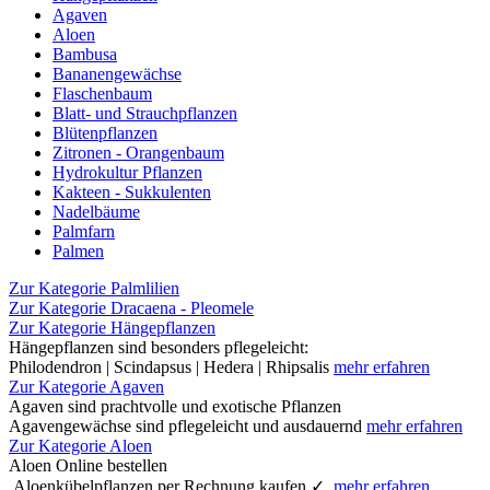
Agaven
Aloen
Bambusa
Bananengewächse
Flaschenbaum
Blatt- und Strauchpflanzen
Blütenpflanzen
Zitronen - Orangenbaum
Hydrokultur Pflanzen
Kakteen - Sukkulenten
Nadelbäume
Palmfarn
Palmen
Zur Kategorie Palmlilien
Zur Kategorie Dracaena - Pleomele
Zur Kategorie Hängepflanzen
Hängepflanzen sind besonders pflegeleicht:
Philodendron | Scindapsus | Hedera | Rhipsalis
mehr erfahren
Zur Kategorie Agaven
Agaven sind prachtvolle und exotische Pflanzen
Agavengewächse sind pflegeleicht und ausdauernd
mehr erfahren
Zur Kategorie Aloen
Aloen Online bestellen
Aloenkübelpflanzen per Rechnung kaufen ✓
mehr erfahren