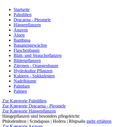
Startseite
Palmlilien
Dracaena - Pleomele
Hängepflanzen
Agaven
Aloen
Bambusa
Bananengewächse
Flaschenbaum
Blatt- und Strauchpflanzen
Blütenpflanzen
Zitronen - Orangenbaum
Hydrokultur Pflanzen
Kakteen - Sukkulenten
Nadelbäume
Palmfarn
Palmen
Zur Kategorie Palmlilien
Zur Kategorie Dracaena - Pleomele
Zur Kategorie Hängepflanzen
Hängepflanzen sind besonders pflegeleicht:
Philodendron | Scindapsus | Hedera | Rhipsalis
mehr erfahren
Zur Kategorie Agaven