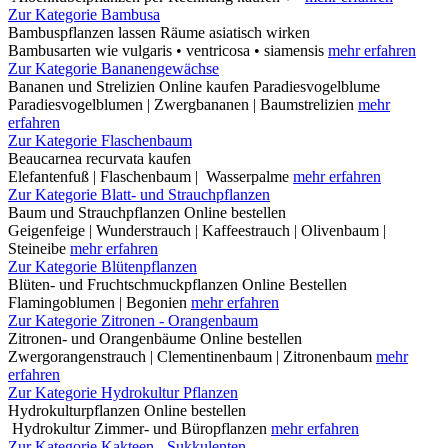
Zur Kategorie Bambusa
Bambuspflanzen lassen Räume asiatisch wirken
Bambusarten wie vulgaris • ventricosa • siamensis
mehr erfahren
Zur Kategorie Bananengewächse
Bananen und Strelizien Online kaufen Paradiesvogelblume
Paradiesvogelblumen | Zwergbananen | Baumstrelizien
mehr
erfahren
Zur Kategorie Flaschenbaum
Beaucarnea recurvata kaufen
Elefantenfuß | Flaschenbaum | Wasserpalme
mehr erfahren
Zur Kategorie Blatt- und Strauchpflanzen
Baum und Strauchpflanzen Online bestellen
Geigenfeige | Wunderstrauch | Kaffeestrauch | Olivenbaum |
Steineibe
mehr erfahren
Zur Kategorie Blütenpflanzen
Blüten- und Fruchtschmuckpflanzen Online Bestellen
Flamingoblumen | Begonien
mehr erfahren
Zur Kategorie Zitronen - Orangenbaum
Zitronen- und Orangenbäume Online bestellen
Zwergorangenstrauch | Clementinenbaum | Zitronenbaum
mehr
erfahren
Zur Kategorie Hydrokultur Pflanzen
Hydrokulturpflanzen Online bestellen
Hydrokultur Zimmer- und Büropflanzen
mehr erfahren
Zur Kategorie Kakteen - Sukkulenten