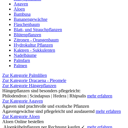
Agaven
Aloen
Bambusa
Bananengewächse
Flaschenbaum
Blatt- und Strauchpflanzen
Blütenpflanzen
Zitronen - Orangenbaum
Hydrokultur Pflanzen
Kakteen - Sukkulenten
Nadelbäume
Palmfarn
Palmen
Zur Kategorie Palmlilien
Zur Kategorie Dracaena - Pleomele
Zur Kategorie Hängepflanzen
Hängepflanzen sind besonders pflegeleicht:
Philodendron | Scindapsus | Hedera | Rhipsalis
mehr erfahren
Zur Kategorie Agaven
Agaven sind prachtvolle und exotische Pflanzen
Agavengewächse sind pflegeleicht und ausdauernd
mehr erfahren
Zur Kategorie Aloen
Aloen Online bestellen
Aloenkübelpflanzen per Rechnung kaufen ✓
mehr erfahren