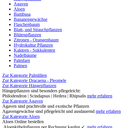
Agaven
Aloen
Bambusa
Bananengewächse
Flaschenbaum
Blatt- und Strauchpflanzen
Blütenpflanzen
Zitronen - Orangenbaum
Hydrokultur Pflanzen
Kakteen - Sukkulenten
Nadelbäume
Palmfarn
Palmen
Zur Kategorie Palmlilien
Zur Kategorie Dracaena - Pleomele
Zur Kategorie Hängepflanzen
Hängepflanzen sind besonders pflegeleicht:
Philodendron | Scindapsus | Hedera | Rhipsalis
mehr erfahren
Zur Kategorie Agaven
Agaven sind prachtvolle und exotische Pflanzen
Agavengewächse sind pflegeleicht und ausdauernd
mehr erfahren
Zur Kategorie Aloen
Aloen Online bestellen
Aloenkübelpflanzen per Rechnung kaufen ✓
mehr erfahren