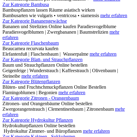
Zur Kategorie Bambusa
Bambuspflanzen lassen Räume asiatisch wirken
Bambusarten wie vulgaris • ventricosa • siamensis
mehr erfahren
Zur Kategorie Bananengewächse
Bananen und Strelizien Online kaufen Paradiesvogelblume
Paradiesvogelblumen | Zwergbananen | Baumstrelizien
mehr
erfahren
Zur Kategorie Flaschenbaum
Beaucarnea recurvata kaufen
Elefantenfuß | Flaschenbaum | Wasserpalme
mehr erfahren
Zur Kategorie Blatt- und Strauchpflanzen
Baum und Strauchpflanzen Online bestellen
Geigenfeige | Wunderstrauch | Kaffeestrauch | Olivenbaum |
Steineibe
mehr erfahren
Zur Kategorie Blütenpflanzen
Blüten- und Fruchtschmuckpflanzen Online Bestellen
Flamingoblumen | Begonien
mehr erfahren
Zur Kategorie Zitronen - Orangenbaum
Zitronen- und Orangenbäume Online bestellen
Zwergorangenstrauch | Clementinenbaum | Zitronenbaum
mehr
erfahren
Zur Kategorie Hydrokultur Pflanzen
Hydrokulturpflanzen Online bestellen
Hydrokultur Zimmer- und Büropflanzen
mehr erfahren
Zur Kategorie Kakteen - Sukkulenten