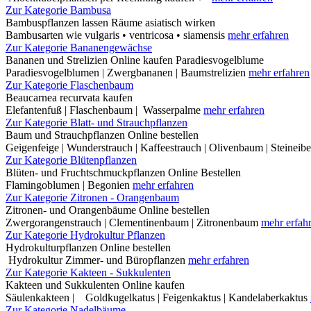
Zur Kategorie Bambusa
Bambuspflanzen lassen Räume asiatisch wirken
Bambusarten wie vulgaris • ventricosa • siamensis
mehr erfahren
Zur Kategorie Bananengewächse
Bananen und Strelizien Online kaufen Paradiesvogelblume
Paradiesvogelblumen | Zwergbananen | Baumstrelizien
mehr erfahren
Zur Kategorie Flaschenbaum
Beaucarnea recurvata kaufen
Elefantenfuß | Flaschenbaum | Wasserpalme
mehr erfahren
Zur Kategorie Blatt- und Strauchpflanzen
Baum und Strauchpflanzen Online bestellen
Geigenfeige | Wunderstrauch | Kaffeestrauch | Olivenbaum | Steineib
Zur Kategorie Blütenpflanzen
Blüten- und Fruchtschmuckpflanzen Online Bestellen
Flamingoblumen | Begonien
mehr erfahren
Zur Kategorie Zitronen - Orangenbaum
Zitronen- und Orangenbäume Online bestellen
Zwergorangenstrauch | Clementinenbaum | Zitronenbaum
mehr erfah
Zur Kategorie Hydrokultur Pflanzen
Hydrokulturpflanzen Online bestellen
Hydrokultur Zimmer- und Büropflanzen
mehr erfahren
Zur Kategorie Kakteen - Sukkulenten
Kakteen und Sukkulenten Online kaufen
Säulenkakteen | Goldkugelkatus | Feigenkaktus | Kandelaberkaktus
Zur Kategorie Nadelbäume