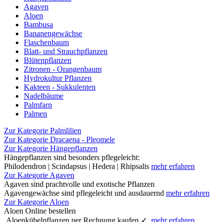
Agaven
Aloen
Bambusa
Bananengewächse
Flaschenbaum
Blatt- und Strauchpflanzen
Blütenpflanzen
Zitronen - Orangenbaum
Hydrokultur Pflanzen
Kakteen - Sukkulenten
Nadelbäume
Palmfarn
Palmen
Zur Kategorie Palmlilien
Zur Kategorie Dracaena - Pleomele
Zur Kategorie Hängepflanzen
Hängepflanzen sind besonders pflegeleicht:
Philodendron | Scindapsus | Hedera | Rhipsalis
mehr erfahren
Zur Kategorie Agaven
Agaven sind prachtvolle und exotische Pflanzen
Agavengewächse sind pflegeleicht und ausdauernd
mehr erfahren
Zur Kategorie Aloen
Aloen Online bestellen
Aloenkübelpflanzen per Rechnung kaufen ✓
mehr erfahren