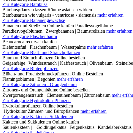
Zur Kategorie Bambusa
Bambuspflanzen lassen Räume asiatisch wirken
Bambusarten wie vulgaris • ventricosa • siamensis
mehr erfahren
Zur Kategorie Bananengewächse
Bananen und Strelizien Online kaufen Paradiesvogelblume
Paradiesvogelblumen | Zwergbananen | Baumstrelizien
mehr erfahren
Zur Kategorie Flaschenbaum
Beaucarnea recurvata kaufen
Elefantenfuß | Flaschenbaum | Wasserpalme
mehr erfahren
Zur Kategorie Blatt- und Strauchpflanzen
Baum und Strauchpflanzen Online bestellen
Geigenfeige | Wunderstrauch | Kaffeestrauch | Olivenbaum | Steineib
Zur Kategorie Blütenpflanzen
Blüten- und Fruchtschmuckpflanzen Online Bestellen
Flamingoblumen | Begonien
mehr erfahren
Zur Kategorie Zitronen - Orangenbaum
Zitronen- und Orangenbäume Online bestellen
Zwergorangenstrauch | Clementinenbaum | Zitronenbaum
mehr erfah
Zur Kategorie Hydrokultur Pflanzen
Hydrokulturpflanzen Online bestellen
Hydrokultur Zimmer- und Büropflanzen
mehr erfahren
Zur Kategorie Kakteen - Sukkulenten
Kakteen und Sukkulenten Online kaufen
Säulenkakteen | Goldkugelkatus | Feigenkaktus | Kandelaberkaktus
Zur Kategorie Nadelbäume