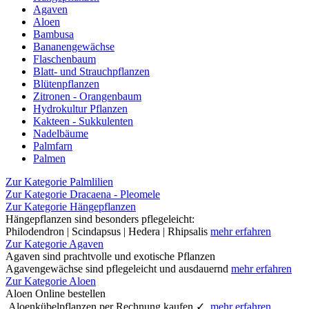
Agaven
Aloen
Bambusa
Bananengewächse
Flaschenbaum
Blatt- und Strauchpflanzen
Blütenpflanzen
Zitronen - Orangenbaum
Hydrokultur Pflanzen
Kakteen - Sukkulenten
Nadelbäume
Palmfarn
Palmen
Zur Kategorie Palmlilien
Zur Kategorie Dracaena - Pleomele
Zur Kategorie Hängepflanzen
Hängepflanzen sind besonders pflegeleicht:
Philodendron | Scindapsus | Hedera | Rhipsalis
mehr erfahren
Zur Kategorie Agaven
Agaven sind prachtvolle und exotische Pflanzen
Agavengewächse sind pflegeleicht und ausdauernd
mehr erfahren
Zur Kategorie Aloen
Aloen Online bestellen
Aloenkübelpflanzen per Rechnung kaufen ✓
mehr erfahren