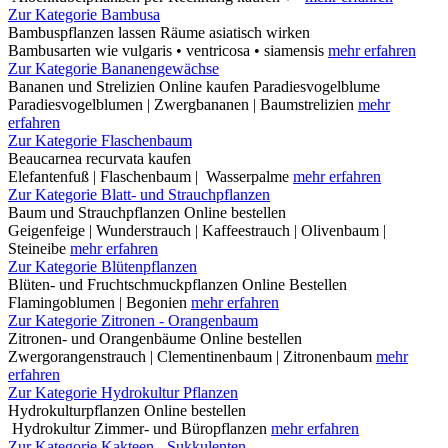
Zur Kategorie Bambusa
Bambuspflanzen lassen Räume asiatisch wirken
Bambusarten wie vulgaris • ventricosa • siamensis
mehr erfahren
Zur Kategorie Bananengewächse
Bananen und Strelizien Online kaufen Paradiesvogelblume
Paradiesvogelblumen | Zwergbananen | Baumstrelizien
mehr
erfahren
Zur Kategorie Flaschenbaum
Beaucarnea recurvata kaufen
Elefantenfuß | Flaschenbaum | Wasserpalme
mehr erfahren
Zur Kategorie Blatt- und Strauchpflanzen
Baum und Strauchpflanzen Online bestellen
Geigenfeige | Wunderstrauch | Kaffeestrauch | Olivenbaum |
Steineibe
mehr erfahren
Zur Kategorie Blütenpflanzen
Blüten- und Fruchtschmuckpflanzen Online Bestellen
Flamingoblumen | Begonien
mehr erfahren
Zur Kategorie Zitronen - Orangenbaum
Zitronen- und Orangenbäume Online bestellen
Zwergorangenstrauch | Clementinenbaum | Zitronenbaum
mehr
erfahren
Zur Kategorie Hydrokultur Pflanzen
Hydrokulturpflanzen Online bestellen
Hydrokultur Zimmer- und Büropflanzen
mehr erfahren
Zur Kategorie Kakteen - Sukkulenten