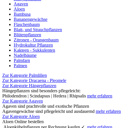
Agaven
Aloen
Bambusa
Bananengewächse
Flaschenbaum
Blatt- und Strauchpflanzen
Blütenpflanzen
Zitronen - Orangenbaum
Hydrokultur Pflanzen
Kakteen - Sukkulenten
Nadelbäume
Palmfarn
Palmen
Zur Kategorie Palmlilien
Zur Kategorie Dracaena - Pleomele
Zur Kategorie Hängepflanzen
Hängepflanzen sind besonders pflegeleicht:
Philodendron | Scindapsus | Hedera | Rhipsalis
mehr erfahren
Zur Kategorie Agaven
Agaven sind prachtvolle und exotische Pflanzen
Agavengewächse sind pflegeleicht und ausdauernd
mehr erfahren
Zur Kategorie Aloen
Aloen Online bestellen
Aloenkübelpflanzen per Rechnung kaufen ✓
mehr erfahren