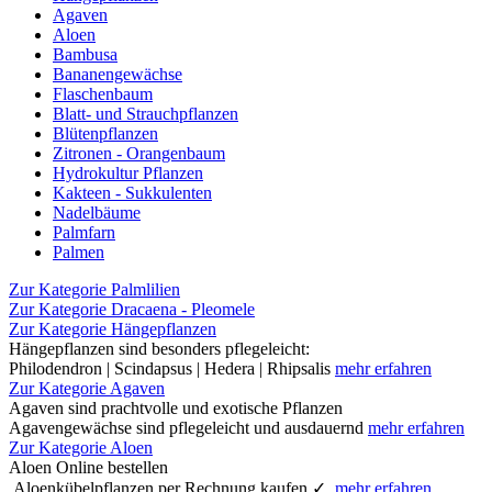
Agaven
Aloen
Bambusa
Bananengewächse
Flaschenbaum
Blatt- und Strauchpflanzen
Blütenpflanzen
Zitronen - Orangenbaum
Hydrokultur Pflanzen
Kakteen - Sukkulenten
Nadelbäume
Palmfarn
Palmen
Zur Kategorie Palmlilien
Zur Kategorie Dracaena - Pleomele
Zur Kategorie Hängepflanzen
Hängepflanzen sind besonders pflegeleicht:
Philodendron | Scindapsus | Hedera | Rhipsalis
mehr erfahren
Zur Kategorie Agaven
Agaven sind prachtvolle und exotische Pflanzen
Agavengewächse sind pflegeleicht und ausdauernd
mehr erfahren
Zur Kategorie Aloen
Aloen Online bestellen
Aloenkübelpflanzen per Rechnung kaufen ✓
mehr erfahren