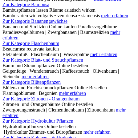
Zur Kategorie Bambusa
Bambuspflanzen lassen Räume asiatisch wirken
Bambusarten wie vulgaris • ventricosa • siamensis
mehr erfahren
Zur Kategorie Bananengewächse
Bananen und Strelizien Online kaufen Paradiesvogelblume
Paradiesvogelblumen | Zwergbananen | Baumstrelizien
mehr
erfahren
Zur Kategorie Flaschenbaum
Beaucarnea recurvata kaufen
Elefantenfuß | Flaschenbaum | Wasserpalme
mehr erfahren
Zur Kategorie Blatt- und Strauchpflanzen
Baum und Strauchpflanzen Online bestellen
Geigenfeige | Wunderstrauch | Kaffeestrauch | Olivenbaum |
Steineibe
mehr erfahren
Zur Kategorie Blütenpflanzen
Blüten- und Fruchtschmuckpflanzen Online Bestellen
Flamingoblumen | Begonien
mehr erfahren
Zur Kategorie Zitronen - Orangenbaum
Zitronen- und Orangenbäume Online bestellen
Zwergorangenstrauch | Clementinenbaum | Zitronenbaum
mehr
erfahren
Zur Kategorie Hydrokultur Pflanzen
Hydrokulturpflanzen Online bestellen
Hydrokultur Zimmer- und Büropflanzen
mehr erfahren
Zur Kategorie Kakteen - Sukkulenten