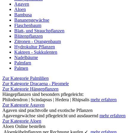
Agaven
Aloen
Bambusa
Bananengewächse
Flaschenbaum
Blatt- und Strauchpflanzen
Blütenpflanzen
Zitronen - Orangenbaum
Hydrokultur Pflanzen
Kakteen - Sukkulenten
Nadelbäume
Palmfarn
Palmen
Zur Kategorie Palmlilien
Zur Kategorie Dracaena - Pleomele
Zur Kategorie Hängepflanzen
Hängepflanzen sind besonders pflegeleicht:
Philodendron | Scindapsus | Hedera | Rhipsalis
mehr erfahren
Zur Kategorie Agaven
Agaven sind prachtvolle und exotische Pflanzen
Agavengewächse sind pflegeleicht und ausdauernd
mehr erfahren
Zur Kategorie Aloen
Aloen Online bestellen
Aloenkübelpflanzen per Rechnung kaufen ✓
mehr erfahren