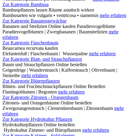
Zur Kategorie Bambusa
Bambuspflanzen lassen Räume asiatisch wirken
Bambusarten wie vulgaris • ventricosa • siamensis
mehr erfahren
Zur Kategorie Bananengewächse
Bananen und Strelizien Online kaufen Paradiesvogelblume
Paradiesvogelblumen | Zwergbananen | Baumstrelizien
mehr
erfahren
Zur Kategorie Flaschenbaum
Beaucarnea recurvata kaufen
Elefantenfuß | Flaschenbaum | Wasserpalme
mehr erfahren
Zur Kategorie Blatt- und Strauchpflanzen
Baum und Strauchpflanzen Online bestellen
Geigenfeige | Wunderstrauch | Kaffeestrauch | Olivenbaum |
Steineibe
mehr erfahren
Zur Kategorie Blütenpflanzen
Blüten- und Fruchtschmuckpflanzen Online Bestellen
Flamingoblumen | Begonien
mehr erfahren
Zur Kategorie Zitronen - Orangenbaum
Zitronen- und Orangenbäume Online bestellen
Zwergorangenstrauch | Clementinenbaum | Zitronenbaum
mehr
erfahren
Zur Kategorie Hydrokultur Pflanzen
Hydrokulturpflanzen Online bestellen
Hydrokultur Zimmer- und Büropflanzen
mehr erfahren
Zur Kategorie Kakteen - Sukkulenten