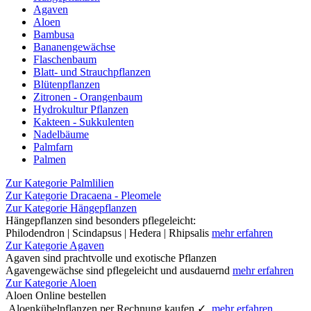
Agaven
Aloen
Bambusa
Bananengewächse
Flaschenbaum
Blatt- und Strauchpflanzen
Blütenpflanzen
Zitronen - Orangenbaum
Hydrokultur Pflanzen
Kakteen - Sukkulenten
Nadelbäume
Palmfarn
Palmen
Zur Kategorie Palmlilien
Zur Kategorie Dracaena - Pleomele
Zur Kategorie Hängepflanzen
Hängepflanzen sind besonders pflegeleicht:
Philodendron | Scindapsus | Hedera | Rhipsalis
mehr erfahren
Zur Kategorie Agaven
Agaven sind prachtvolle und exotische Pflanzen
Agavengewächse sind pflegeleicht und ausdauernd
mehr erfahren
Zur Kategorie Aloen
Aloen Online bestellen
Aloenkübelpflanzen per Rechnung kaufen ✓
mehr erfahren