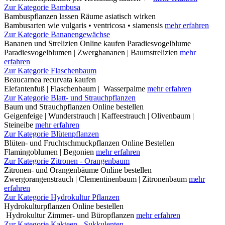
Zur Kategorie Bambusa
Bambuspflanzen lassen Räume asiatisch wirken
Bambusarten wie vulgaris • ventricosa • siamensis
mehr erfahren
Zur Kategorie Bananengewächse
Bananen und Strelizien Online kaufen Paradiesvogelblume
Paradiesvogelblumen | Zwergbananen | Baumstrelizien
mehr
erfahren
Zur Kategorie Flaschenbaum
Beaucarnea recurvata kaufen
Elefantenfuß | Flaschenbaum | Wasserpalme
mehr erfahren
Zur Kategorie Blatt- und Strauchpflanzen
Baum und Strauchpflanzen Online bestellen
Geigenfeige | Wunderstrauch | Kaffeestrauch | Olivenbaum |
Steineibe
mehr erfahren
Zur Kategorie Blütenpflanzen
Blüten- und Fruchtschmuckpflanzen Online Bestellen
Flamingoblumen | Begonien
mehr erfahren
Zur Kategorie Zitronen - Orangenbaum
Zitronen- und Orangenbäume Online bestellen
Zwergorangenstrauch | Clementinenbaum | Zitronenbaum
mehr
erfahren
Zur Kategorie Hydrokultur Pflanzen
Hydrokulturpflanzen Online bestellen
Hydrokultur Zimmer- und Büropflanzen
mehr erfahren
Zur Kategorie Kakteen - Sukkulenten