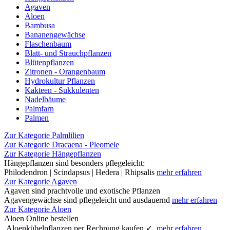
Agaven
Aloen
Bambusa
Bananengewächse
Flaschenbaum
Blatt- und Strauchpflanzen
Blütenpflanzen
Zitronen - Orangenbaum
Hydrokultur Pflanzen
Kakteen - Sukkulenten
Nadelbäume
Palmfarn
Palmen
Zur Kategorie Palmlilien
Zur Kategorie Dracaena - Pleomele
Zur Kategorie Hängepflanzen
Hängepflanzen sind besonders pflegeleicht:
Philodendron | Scindapsus | Hedera | Rhipsalis
mehr erfahren
Zur Kategorie Agaven
Agaven sind prachtvolle und exotische Pflanzen
Agavengewächse sind pflegeleicht und ausdauernd
mehr erfahren
Zur Kategorie Aloen
Aloen Online bestellen
Aloenkübelpflanzen per Rechnung kaufen ✓
mehr erfahren