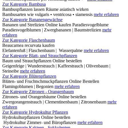
Zur Kategorie Bambusa
Bambuspflanzen lassen Räume asiatisch wirken
Bambusarten wie vulgaris • ventricosa • siamensis
mehr erfahren
Zur Kategorie Bananengewächse
Bananen und Strelizien Online kaufen Paradiesvogelblume
Paradiesvogelblumen | Zwergbananen | Baumstrelizien
mehr
erfahren
Zur Kategorie Flaschenbaum
Beaucarnea recurvata kaufen
Elefantenfuß | Flaschenbaum | Wasserpalme
mehr erfahren
Zur Kategorie Blatt- und Strauchpflanzen
Baum und Strauchpflanzen Online bestellen
Geigenfeige | Wunderstrauch | Kaffeestrauch | Olivenbaum |
Steineibe
mehr erfahren
Zur Kategorie Blütenpflanzen
Blüten- und Fruchtschmuckpflanzen Online Bestellen
Flamingoblumen | Begonien
mehr erfahren
Zur Kategorie Zitronen - Orangenbaum
Zitronen- und Orangenbäume Online bestellen
Zwergorangenstrauch | Clementinenbaum | Zitronenbaum
mehr
erfahren
Zur Kategorie Hydrokultur Pflanzen
Hydrokulturpflanzen Online bestellen
Hydrokultur Zimmer- und Büropflanzen
mehr erfahren
Zur Kategorie Kakteen - Sukkulenten