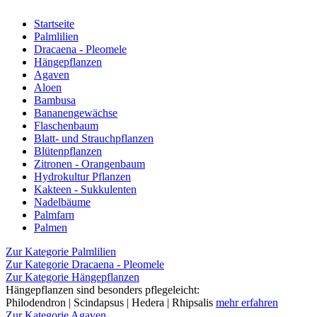
Startseite
Palmlilien
Dracaena - Pleomele
Hängepflanzen
Agaven
Aloen
Bambusa
Bananengewächse
Flaschenbaum
Blatt- und Strauchpflanzen
Blütenpflanzen
Zitronen - Orangenbaum
Hydrokultur Pflanzen
Kakteen - Sukkulenten
Nadelbäume
Palmfarn
Palmen
Zur Kategorie Palmlilien
Zur Kategorie Dracaena - Pleomele
Zur Kategorie Hängepflanzen
Hängepflanzen sind besonders pflegeleicht:
Philodendron | Scindapsus | Hedera | Rhipsalis
mehr erfahren
Zur Kategorie Agaven