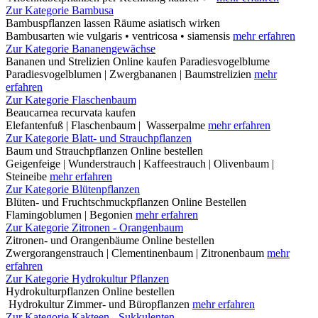
Zur Kategorie Bambusa
Bambuspflanzen lassen Räume asiatisch wirken
Bambusarten wie vulgaris • ventricosa • siamensis
mehr erfahren
Zur Kategorie Bananengewächse
Bananen und Strelizien Online kaufen Paradiesvogelblume
Paradiesvogelblumen | Zwergbananen | Baumstrelizien
mehr
erfahren
Zur Kategorie Flaschenbaum
Beaucarnea recurvata kaufen
Elefantenfuß | Flaschenbaum | Wasserpalme
mehr erfahren
Zur Kategorie Blatt- und Strauchpflanzen
Baum und Strauchpflanzen Online bestellen
Geigenfeige | Wunderstrauch | Kaffeestrauch | Olivenbaum |
Steineibe
mehr erfahren
Zur Kategorie Blütenpflanzen
Blüten- und Fruchtschmuckpflanzen Online Bestellen
Flamingoblumen | Begonien
mehr erfahren
Zur Kategorie Zitronen - Orangenbaum
Zitronen- und Orangenbäume Online bestellen
Zwergorangenstrauch | Clementinenbaum | Zitronenbaum
mehr
erfahren
Zur Kategorie Hydrokultur Pflanzen
Hydrokulturpflanzen Online bestellen
Hydrokultur Zimmer- und Büropflanzen
mehr erfahren
Zur Kategorie Kakteen - Sukkulenten