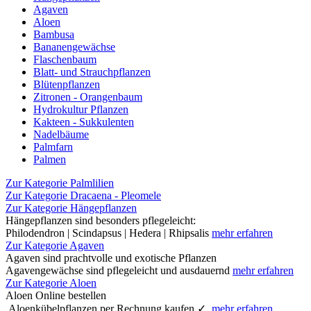
Agaven
Aloen
Bambusa
Bananengewächse
Flaschenbaum
Blatt- und Strauchpflanzen
Blütenpflanzen
Zitronen - Orangenbaum
Hydrokultur Pflanzen
Kakteen - Sukkulenten
Nadelbäume
Palmfarn
Palmen
Zur Kategorie Palmlilien
Zur Kategorie Dracaena - Pleomele
Zur Kategorie Hängepflanzen
Hängepflanzen sind besonders pflegeleicht:
Philodendron | Scindapsus | Hedera | Rhipsalis
mehr erfahren
Zur Kategorie Agaven
Agaven sind prachtvolle und exotische Pflanzen
Agavengewächse sind pflegeleicht und ausdauernd
mehr erfahren
Zur Kategorie Aloen
Aloen Online bestellen
Aloenkübelpflanzen per Rechnung kaufen ✓
mehr erfahren