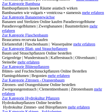
Zur Kategorie Bambusa
Bambuspflanzen lassen Räume asiatisch wirken
Bambusarten wie vulgaris • ventricosa • siamensis
mehr erfahren
Zur Kategorie Bananengewächse
Bananen und Strelizien Online kaufen Paradiesvogelblume
Paradiesvogelblumen | Zwergbananen | Baumstrelizien
mehr
erfahren
Zur Kategorie Flaschenbaum
Beaucarnea recurvata kaufen
Elefantenfuß | Flaschenbaum | Wasserpalme
mehr erfahren
Zur Kategorie Blatt- und Strauchpflanzen
Baum und Strauchpflanzen Online bestellen
Geigenfeige | Wunderstrauch | Kaffeestrauch | Olivenbaum |
Steineibe
mehr erfahren
Zur Kategorie Blütenpflanzen
Blüten- und Fruchtschmuckpflanzen Online Bestellen
Flamingoblumen | Begonien
mehr erfahren
Zur Kategorie Zitronen - Orangenbaum
Zitronen- und Orangenbäume Online bestellen
Zwergorangenstrauch | Clementinenbaum | Zitronenbaum
mehr
erfahren
Zur Kategorie Hydrokultur Pflanzen
Hydrokulturpflanzen Online bestellen
Hydrokultur Zimmer- und Büropflanzen
mehr erfahren
Zur Kategorie Kakteen - Sukkulenten