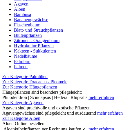
Agaven
Aloen
Bambusa
Bananengewächse
Flaschenbaum
Blatt- und Strauchpflanzen
Blütenpflanzen
Zitronen - Orangenbaum
Hydrokultur Pflanzen
Kakteen - Sukkulenten
Nadelbäume
Palmfarn
Palmen
Zur Kategorie Palmlilien
Zur Kategorie Dracaena - Pleomele
Zur Kategorie Hängepflanzen
Hängepflanzen sind besonders pflegeleicht:
Philodendron | Scindapsus | Hedera | Rhipsalis
mehr erfahren
Zur Kategorie Agaven
Agaven sind prachtvolle und exotische Pflanzen
Agavengewächse sind pflegeleicht und ausdauernd
mehr erfahren
Zur Kategorie Aloen
Aloen Online bestellen
Aloenkübelpflanzen per Rechnung kaufen ✓
mehr erfahren