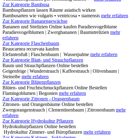
Zur Kategorie Bambusa
Bambuspflanzen lassen Räume asiatisch wirken
Bambusarten wie vulgaris • ventricosa • siamensis
mehr erfahren
Zur Kategorie Bananengewächse
Bananen und Strelizien Online kaufen Paradiesvogelblume
Paradiesvogelblumen | Zwergbananen | Baumstrelizien
mehr
erfahren
Zur Kategorie Flaschenbaum
Beaucarnea recurvata kaufen
Elefantenfuß | Flaschenbaum | Wasserpalme
mehr erfahren
Zur Kategorie Blatt- und Strauchpflanzen
Baum und Strauchpflanzen Online bestellen
Geigenfeige | Wunderstrauch | Kaffeestrauch | Olivenbaum |
Steineibe
mehr erfahren
Zur Kategorie Blütenpflanzen
Blüten- und Fruchtschmuckpflanzen Online Bestellen
Flamingoblumen | Begonien
mehr erfahren
Zur Kategorie Zitronen - Orangenbaum
Zitronen- und Orangenbäume Online bestellen
Zwergorangenstrauch | Clementinenbaum | Zitronenbaum
mehr
erfahren
Zur Kategorie Hydrokultur Pflanzen
Hydrokulturpflanzen Online bestellen
Hydrokultur Zimmer- und Büropflanzen
mehr erfahren
Zur Kategorie Kakteen - Sukkulenten