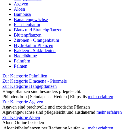
Agaven
Aloen
Bambusa
Bananengewächse
Flaschenbaum
Blatt- und Strauchpflanzen
Blütenpflanzen
Zitronen - Orangenbaum
Hydrokultur Pflanzen
Kakteen - Sukkulenten
Nadelbäume
Palmfarn
Palmen
Zur Kategorie Palmlilien
Zur Kategorie Dracaena - Pleomele
Zur Kategorie Hängepflanzen
Hängepflanzen sind besonders pflegeleicht:
Philodendron | Scindapsus | Hedera | Rhipsalis
mehr erfahren
Zur Kategorie Agaven
Agaven sind prachtvolle und exotische Pflanzen
Agavengewächse sind pflegeleicht und ausdauernd
mehr erfahren
Zur Kategorie Aloen
Aloen Online bestellen
Aloenkübelpflanzen per Rechnung kaufen ✓
mehr erfahren