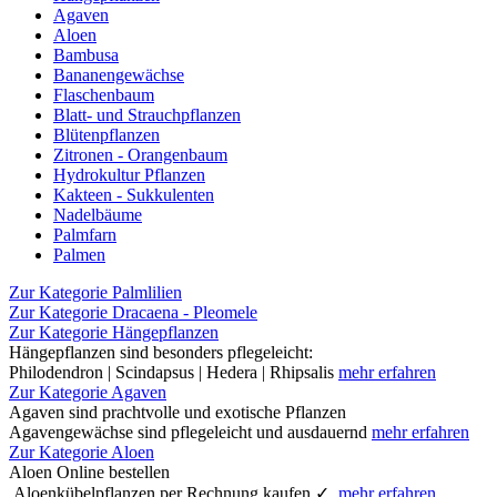
Agaven
Aloen
Bambusa
Bananengewächse
Flaschenbaum
Blatt- und Strauchpflanzen
Blütenpflanzen
Zitronen - Orangenbaum
Hydrokultur Pflanzen
Kakteen - Sukkulenten
Nadelbäume
Palmfarn
Palmen
Zur Kategorie Palmlilien
Zur Kategorie Dracaena - Pleomele
Zur Kategorie Hängepflanzen
Hängepflanzen sind besonders pflegeleicht:
Philodendron | Scindapsus | Hedera | Rhipsalis
mehr erfahren
Zur Kategorie Agaven
Agaven sind prachtvolle und exotische Pflanzen
Agavengewächse sind pflegeleicht und ausdauernd
mehr erfahren
Zur Kategorie Aloen
Aloen Online bestellen
Aloenkübelpflanzen per Rechnung kaufen ✓
mehr erfahren