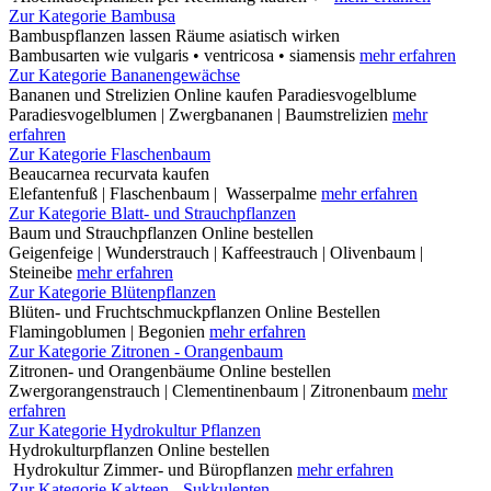
Zur Kategorie Bambusa
Bambuspflanzen lassen Räume asiatisch wirken
Bambusarten wie vulgaris • ventricosa • siamensis
mehr erfahren
Zur Kategorie Bananengewächse
Bananen und Strelizien Online kaufen Paradiesvogelblume
Paradiesvogelblumen | Zwergbananen | Baumstrelizien
mehr
erfahren
Zur Kategorie Flaschenbaum
Beaucarnea recurvata kaufen
Elefantenfuß | Flaschenbaum | Wasserpalme
mehr erfahren
Zur Kategorie Blatt- und Strauchpflanzen
Baum und Strauchpflanzen Online bestellen
Geigenfeige | Wunderstrauch | Kaffeestrauch | Olivenbaum |
Steineibe
mehr erfahren
Zur Kategorie Blütenpflanzen
Blüten- und Fruchtschmuckpflanzen Online Bestellen
Flamingoblumen | Begonien
mehr erfahren
Zur Kategorie Zitronen - Orangenbaum
Zitronen- und Orangenbäume Online bestellen
Zwergorangenstrauch | Clementinenbaum | Zitronenbaum
mehr
erfahren
Zur Kategorie Hydrokultur Pflanzen
Hydrokulturpflanzen Online bestellen
Hydrokultur Zimmer- und Büropflanzen
mehr erfahren
Zur Kategorie Kakteen - Sukkulenten